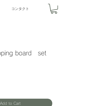
コンタクト
pping board set
Add to Cart