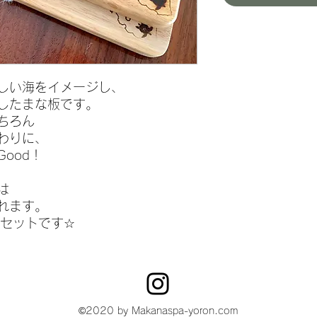
しい海をイメージし、
したまな板です。
ちろん
わりに、
ood！
は
れます。
なセットです☆
©2020 by Makanaspa-yoron.com